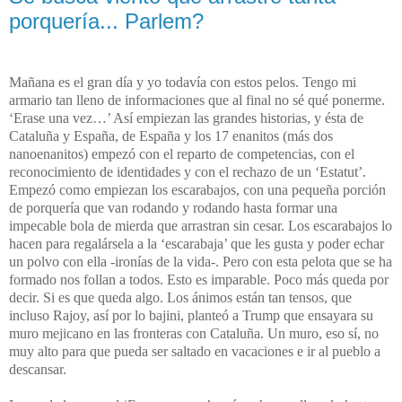
porquería... Parlem?
Mañana es el gran día y yo todavía con estos pelos. Tengo mi
armario tan lleno de informaciones que al final no sé qué ponerme.
‘Erase una vez…’ Así empiezan las grandes historias, y ésta de
Cataluña y España, de España y los 17 enanitos (más dos
nanoenanitos) empezó con el reparto de competencias, con el
reconocimiento de identidades y con el rechazo de un ‘Estatut’.
Empezó como empiezan los escarabajos, con una pequeña porción
de porquería que van rodando y rodando hasta formar una
impecable bola de mierda que arrastran sin cesar. Los escarabajos lo
hacen para regalársela a la ‘escarabaja’ que les gusta y poder echar
un polvo con ella -ironías de la vida-. Pero con esta pelota que se ha
formado nos follan a todos. Esto es imparable. Poco más queda por
decir. Si es que queda algo. Los ánimos están tan tensos, que
incluso Rajoy, así por lo bajini, planteó a Trump que ensayara su
muro mejicano en las fronteras con Cataluña. Un muro, eso sí, no
muy alto para que pueda ser saltado en vacaciones e ir al pueblo a
descansar.