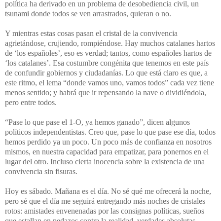
política ha derivado en un problema de desobediencia civil, un
tsunami donde todos se ven arrastrados, quieran o no.
Y mientras estas cosas pasan el cristal de la convivencia
agrietándose, crujiendo, rompiéndose. Hay muchos catalanes hartos
de ‘los españoles’, eso es verdad; tantos, como españoles hartos de
‘los catalanes’. Esa costumbre congénita que tenemos en este país
de confundir gobiernos y ciudadanías. Lo que está claro es que, a
este ritmo, el lema “donde vamos uno, vamos todos” cada vez tiene
menos sentido; y habrá que ir repensando la nave o dividiéndola,
pero entre todos.
“Pase lo que pase el 1-O, ya hemos ganado”, dicen algunos
políticos independentistas. Creo que, pase lo que pase ese día, todos
hemos perdido ya un poco. Un poco más de confianza en nosotros
mismos, en nuestra capacidad para empatizar, para ponernos en el
lugar del otro. Incluso cierta inocencia sobre la existencia de una
convivencia sin fisuras.
Hoy es sábado. Mañana es el día. No sé qué me ofrecerá la noche,
pero sé que el día me seguirá entregando más noches de cristales
rotos: amistades envenenadas por las consignas políticas, sueños
que estallan en pedazos contra la realidad, verdades absolutas