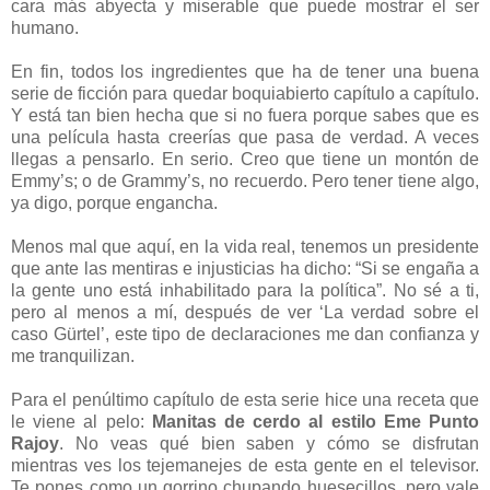
cara más abyecta y miserable que puede mostrar el ser
humano.
En fin, todos los ingredientes que ha de tener una buena
serie de ficción para quedar boquiabierto capítulo a capítulo.
Y está tan bien hecha que si no fuera porque sabes que es
una película hasta creerías que pasa de verdad. A veces
llegas a pensarlo. En serio. Creo que tiene un montón de
Emmy’s; o de Grammy’s, no recuerdo. Pero tener tiene algo,
ya digo, porque engancha.
Menos mal que aquí, en la vida real, tenemos un presidente
que ante las mentiras e injusticias ha dicho: “Si se engaña a
la gente uno está inhabilitado para la política”. No sé a ti,
pero al menos a mí, después de ver ‘La verdad sobre el
caso Gürtel’, este tipo de declaraciones me dan confianza y
me tranquilizan.
Para el penúltimo capítulo de esta serie hice una receta que
le viene al pelo:
Manitas de cerdo al estilo Eme Punto
Rajoy
. No veas qué bien saben y cómo se disfrutan
mientras ves los tejemanejes de esta gente en el televisor.
Te pones como un gorrino chupando huesecillos, pero vale