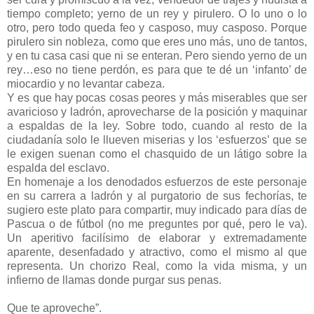
tiempo completo; yerno de un rey y pirulero. O lo uno o lo
otro, pero todo queda feo y casposo, muy casposo. Porque
pirulero sin nobleza, como que eres uno más, uno de tantos,
y en tu casa casi que ni se enteran. Pero siendo yerno de un
rey…eso no tiene perdón, es para que te dé un ‘infanto’ de
miocardio y no levantar cabeza.
Y es que hay pocas cosas peores y más miserables que ser
avaricioso y ladrón, aprovecharse de la posición y maquinar
a espaldas de la ley. Sobre todo, cuando al resto de la
ciudadanía solo le llueven miserias y los ‘esfuerzos’ que se
le exigen suenan como el chasquido de un látigo sobre la
espalda del esclavo.
En homenaje a los denodados esfuerzos de este personaje
en su carrera a ladrón y al purgatorio de sus fechorías, te
sugiero este plato para compartir, muy indicado para días de
Pascua o de fútbol (no me preguntes por qué, pero le va).
Un aperitivo facilísimo de elaborar y extremadamente
aparente, desenfadado y atractivo, como el mismo al que
representa. Un chorizo Real, como la vida misma, y un
infierno de llamas donde purgar sus penas.
Que te aproveche”.