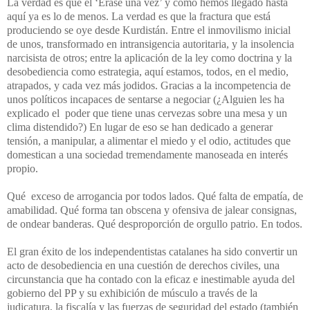
La verdad es que el ‘Erase una vez’ y cómo hemos llegado hasta
aquí ya es lo de menos. La verdad es que la fractura que está
produciendo se oye desde Kurdistán. Entre el inmovilismo inicial
de unos, transformado en intransigencia autoritaria, y la insolencia
narcisista de otros; entre la aplicación de la ley como doctrina y la
desobediencia como estrategia, aquí estamos, todos, en el medio,
atrapados, y cada vez más jodidos. Gracias a la incompetencia
de
unos políticos incapaces de sentarse a negociar (¿Alguien les ha
explicado el poder que tiene unas cervezas sobre una mesa y un
clima distendido?) En lugar de eso se han dedicado a generar
tensión, a manipular, a alimentar el miedo y el odio, actitudes que
domestican a una sociedad tremendamente manoseada en interés
propio.
Qué exceso de arrogancia por todos lados. Qué falta de empatía, de
amabilidad. Qué forma tan obscena y ofensiva de jalear consignas,
de ondear banderas. Qué desproporción de orgullo patrio. En todos.
El gran éxito de los independentistas catalanes ha sido convertir un
acto de desobediencia en una cuestión de derechos civiles, una
circunstancia que ha contado con la eficaz e inestimable ayuda del
gobierno del PP y su exhibición de músculo a través de la
judicatura, la fiscalía y las fuerzas de seguridad del estado (también