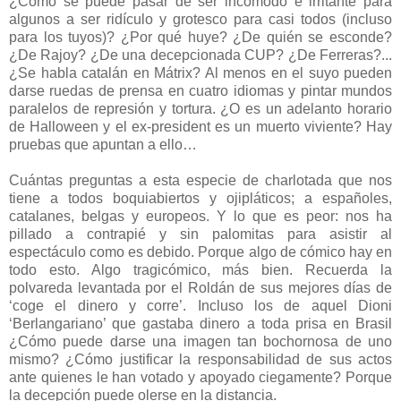
¿Cómo se puede pasar de ser incómodo e irritante para
algunos a ser ridículo y grotesco para casi todos (incluso
para los tuyos)? ¿Por qué huye? ¿De quién se esconde?
¿De Rajoy? ¿De una decepcionada CUP? ¿De Ferreras?...
¿Se habla catalán en Mátrix? Al menos en el suyo pueden
darse ruedas de prensa en cuatro idiomas y pintar mundos
paralelos de represión y tortura. ¿O es un adelanto horario
de Halloween y el ex-president es un muerto viviente? Hay
pruebas que apuntan a ello…
Cuántas preguntas a esta especie de charlotada que nos
tiene a todos boquiabiertos y ojipláticos; a españoles,
catalanes, belgas y europeos. Y lo que es peor: nos ha
pillado a contrapié y sin palomitas para asistir al
espectáculo como es debido. Porque algo de cómico hay en
todo esto. Algo tragicómico, más bien. Recuerda la
polvareda levantada por el Roldán de sus mejores días de
‘coge el dinero y corre’. Incluso los de aquel Dioni
‘Berlangariano’ que gastaba dinero a toda prisa en Brasil
¿Cómo puede darse una imagen tan bochornosa de uno
mismo? ¿Cómo justificar la responsabilidad de sus actos
ante quienes le han votado y apoyado ciegamente? Porque
la decepción puede olerse en la distancia.