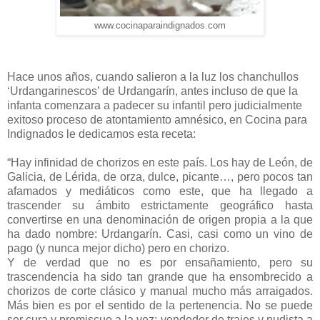
www.cocinaparaindignados.com
Hace unos años, cuando salieron a la luz los chanchullos
‘Urdangarinescos’ de Urdangarín, antes incluso de que la
infanta comenzara a padecer su infantil pero judicialmente
exitoso proceso de atontamiento amnésico, en Cocina para
Indignados le dedicamos esta receta:
“Hay infinidad de chorizos en este país. Los hay de León, de
Galicia, de Lérida, de orza, dulce, picante…, pero pocos tan
afamados y mediáticos como este, que ha llegado a
trascender su ámbito estrictamente geográfico hasta
convertirse en una denominación de origen propia a la que
ha dado nombre: Urdangarín. Casi, casi como un vino de
pago (y nunca mejor dicho) pero en chorizo.
Y de verdad que no es por ensañamiento, pero su
trascendencia ha sido tan grande que ha ensombrecido a
chorizos de corte clásico y manual mucho más arraigados.
Más bien es por el sentido de la pertenencia. No se puede
ser cura y promiscuo a la vez; vendedor de trajes y nudista a