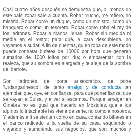
Casi cuatro años después se demuestra que, al menos en
este país, robar sale a cuenta. Robar mucho, me refiero, no
miseria. Robar como un duque, como un ministro, como un
banquero o como un tesorero. Robar como roba el rey de
los ladrones. Robar a manos llenas. Robar sin medida ni
media en el rostro; para qué, a cara descubierta, no
vayamos a sudar. A fin de cuentas, quien roba de este modo
puede contratar bufetes de 1000€ por hora que generen
sumarios de 1000 folios por día; o emparentar con la
realeza, que su sombra es alargada y te aleja de la sombra
del barrote.
Son ladrones de porte aristocrático, de porte
‘Urdangarinesco’; de tanto
arraigo y de conducta
tan
ejemplar, que, oye, en confianza, para qué poner fianza; que
se vayan a Suiza, y a ver si escampa. Porque arraigar en
Ginebra no es igual que hacerlo en Móstoles, que a los
alpinos lo intachable les viene de serie, no como a nosotros.
Y además allí se sienten como en casa, contando billetes en
el banco radicado a la vuelta de su casa, esquiando o
viajando y atendiendo sus negocios, que son muchos y