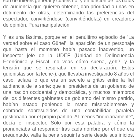
son de interés general y cuáles no; y en función de los datos
de audiencia que quieren obtener, dan prioridad a unas en
detrimento de otras, determinando las preferencias del
espectador, convirtiéndose (convirtiéndolas) en creadores
de opinión. Pura manipulación.
Y es una lástima, porque en el penúltimo episodio de ‘La
verdad sobre el caso Gürtel’, la aparición de un personaje
que hasta el momento había pasado inadvertido, un
inspector jefe de la UDEF (Unidad de Delincuencia
Económica y Fiscal -no veas cómo suena, ¿eh?, y la
tensión que se respiraba en su declaración. Estos
guionistas son la leche-), que llevaba investigando 8 años el
caso, aclara lo que era un secreto a gritos entre la fiel
audiencia de la serie: que el presidente de un gobierno de
una nación occidental y democrática, y muchos miembros
de los diferentes gabinetes de gobierno del mismo partido,
habían estado poniendo la mano miserablemente y
cobrando sobresueldos de una contabilidad paralela
gestionada por el propio partido. Al menos “indiciariamente”,
decía el inspector. Sólo por esta palabra y cómo la
pronunciaba al responder tras cada nombre por el que era
preguntado, valía la pena seguir la serie desde sus inicios.