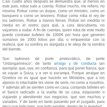
Casi cuatro años después se demuestra que, al menos en
este país, robar sale a cuenta. Robar mucho, me refiero, no
miseria. Robar como un duque, como un ministro, como un
banquero o como un tesorero. Robar como roba el rey de
los ladrones. Robar a manos llenas. Robar sin medida ni
media en el rostro; para qué, a cara descubierta, no
vayamos a sudar. A fin de cuentas, quien roba de este modo
puede contratar bufetes de 1000€ por hora que generen
sumarios de 1000 folios por día; o emparentar con la
realeza, que su sombra es alargada y te aleja de la sombra
del barrote.
Son ladrones de porte aristocrático, de porte
‘Urdangarinesco’; de tanto
arraigo y de conducta
tan
ejemplar, que, oye, en confianza, para qué poner fianza; que
se vayan a Suiza, y a ver si escampa. Porque arraigar en
Ginebra no es igual que hacerlo en Móstoles, que a los
alpinos lo intachable les viene de serie, no como a nosotros.
Y además allí se sienten como en casa, contando billetes en
el banco radicado a la vuelta de su casa, esquiando o
viajando y atendiendo sus negocios, que son muchos y
variados. Y de tanto en tanto pasando por el juzgado, para
decir que todo bien, que todo estable, dentro de la levedad.