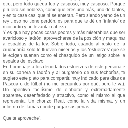
otro, pero todo queda feo y casposo, muy casposo. Porque
pirulero sin nobleza, como que eres uno más, uno de tantos,
y en tu casa casi que ni se enteran. Pero siendo yerno de un
rey…eso no tiene perdón, es para que te dé un ‘infanto’ de
miocardio y no levantar cabeza.
Y es que hay pocas cosas peores y más miserables que ser
avaricioso y ladrón, aprovecharse de la posición y maquinar
a espaldas de la ley. Sobre todo, cuando al resto de la
ciudadanía solo le llueven miserias y los ‘esfuerzos’ que se
le exigen suenan como el chasquido de un látigo sobre la
espalda del esclavo.
En homenaje a los denodados esfuerzos de este personaje
en su carrera a ladrón y al purgatorio de sus fechorías, te
sugiero este plato para compartir, muy indicado para días de
Pascua o de fútbol (no me preguntes por qué, pero le va).
Un aperitivo facilísimo de elaborar y extremadamente
aparente, desenfadado y atractivo, como el mismo al que
representa. Un chorizo Real, como la vida misma, y un
infierno de llamas donde purgar sus penas.
Que te aproveche”.