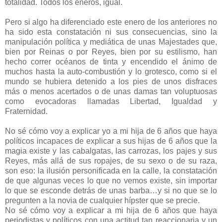
totalidad. Todos los eneros, igual.
Pero si algo ha diferenciado este enero de los anteriores no
ha sido esta constatación ni sus consecuencias, sino la
manipulación política y mediática de unas Majestades que,
bien por Reinas o por Reyes, bien por su estilismo, han
hecho correr océanos de tinta y encendido el ánimo de
muchos hasta la auto-combustión y lo grotesco, como si el
mundo se hubiera detenido a los pies de unos disfraces
más o menos acertados o de unas damas tan voluptuosas
como evocadoras llamadas Libertad, Igualdad y
Fraternidad.
No sé cómo voy a explicar yo a mi hija de 6 años que haya
políticos incapaces de explicar a sus hijas de 6 años que la
magia existe y las cabalgatas, las carrozas, los pajes y sus
Reyes, más allá de sus ropajes, de su sexo o de su raza,
son eso: la ilusión personificada en la calle, la constatación
de que algunas veces lo que no vemos existe, sin importar
lo que se esconde detrás de unas barba…y si no que se lo
pregunten a la novia de cualquier hípster que se precie.
No sé cómo voy a explicar a mi hija de 6 años que haya
periodistas y políticos con una actitud tan reaccionaria y un