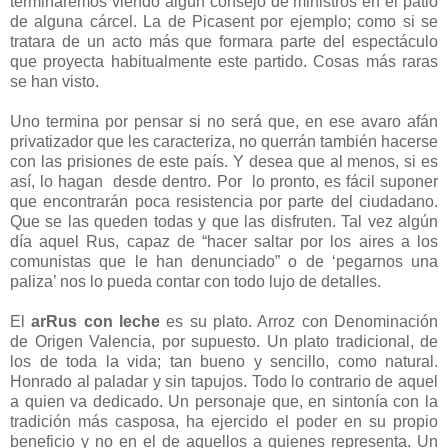
terminaremos viendo algún consejo de ministros en el patio
de alguna cárcel. La de Picasent por ejemplo; como si se
tratara de un acto más que formara parte del espectáculo
que proyecta habitualmente este partido. Cosas más raras
se han visto.
Uno termina por pensar si no será que, en ese avaro afán
privatizador que les caracteriza, no querrán también hacerse
con las prisiones de este país. Y desea que al menos, si es
así, lo hagan desde dentro. Por lo pronto, es fácil suponer
que encontrarán poca resistencia por parte del ciudadano.
Que se las queden todas y que las disfruten. Tal vez algún
día aquel Rus, capaz de “hacer saltar por los aires a los
comunistas que le han denunciado” o de ‘pegarnos una
paliza’ nos lo pueda contar con todo lujo de detalles.
El
arRus con leche
es su plato. Arroz con Denominación
de Origen Valencia, por supuesto. Un plato tradicional, de
los de toda la vida; tan bueno y sencillo, como natural.
Honrado al paladar y sin tapujos. Todo lo contrario de aquel
a quien va dedicado. Un personaje que, en sintonía con la
tradición más casposa, ha ejercido el poder en su propio
beneficio y no en el de aquellos a quienes representa. Un