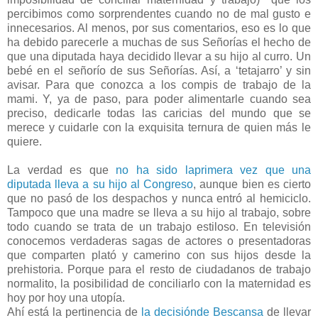
percibimos como sorprendentes cuando no de mal gusto e
innecesarios. Al menos, por sus comentarios, eso es lo que
ha debido parecerle a muchas de sus Señorías el hecho de
que una diputada haya decidido llevar a su hijo al curro. Un
bebé en el señorío de sus Señorías. Así, a ‘tetajarro’ y sin
avisar. Para que conozca a los compis de trabajo de la
mami. Y, ya de paso, para poder alimentarle cuando sea
preciso, dedicarle todas las caricias del mundo que se
merece y cuidarle con la exquisita ternura de quien más le
quiere.
La verdad es que
no ha sido laprimera vez que una
diputada lleva a su hijo al Congreso
, aunque bien es cierto
que no pasó de los despachos y nunca entró al hemiciclo.
Tampoco que una madre se lleva a su hijo al trabajo, sobre
todo cuando se trata de un trabajo estiloso. En televisión
conocemos verdaderas sagas de actores o presentadoras
que comparten plató y camerino con sus hijos desde la
prehistoria. Porque para el resto de ciudadanos de trabajo
normalito, la posibilidad de conciliarlo con la maternidad es
hoy por hoy una utopía.
Ahí está la pertinencia de
la decisiónde Bescansa
de llevar