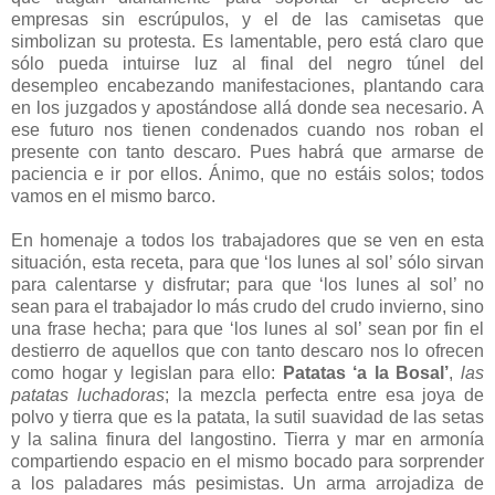
empresas sin escrúpulos, y el de las camisetas que
simbolizan su protesta. Es lamentable, pero está claro que
sólo pueda intuirse luz al final del negro túnel del
desempleo encabezando manifestaciones, plantando cara
en los juzgados y apostándose allá donde sea necesario. A
ese futuro nos tienen condenados cuando nos roban el
presente con tanto descaro. Pues habrá que armarse de
paciencia e ir por ellos. Ánimo, que no estáis solos; todos
vamos en el mismo barco.
En homenaje a todos los trabajadores que se ven en esta
situación, esta receta, para que ‘los lunes al sol’ sólo sirvan
para calentarse y disfrutar; para que ‘los lunes al sol’ no
sean para el trabajador lo más crudo del crudo invierno, sino
una frase hecha; para que ‘los lunes al sol’ sean por fin el
destierro de aquellos que con tanto descaro nos lo ofrecen
como hogar y legislan para ello:
Patatas ‘a la Bosal’
,
las
patatas luchadoras
; la mezcla perfecta entre esa joya de
polvo y tierra que es la patata, la sutil suavidad de las setas
y la salina finura del langostino. Tierra y mar en armonía
compartiendo espacio en el mismo bocado para sorprender
a los paladares más pesimistas. Un arma arrojadiza de