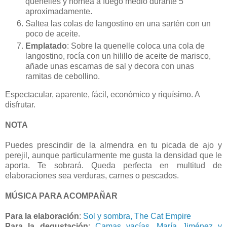
quenelles y hornea a fuego medio durante 5’
aproximadamente.
Saltea las colas de langostino en una sartén con un
poco de aceite.
Emplatado
: Sobre la quenelle coloca una cola de
langostino, rocía con un hilillo de aceite de marisco,
añade unas escamas de sal y decora con unas
ramitas de cebollino.
Espectacular, aparente, fácil, económico y riquísimo. A
disfrutar.
NOTA
Puedes prescindir de la almendra en tu picada de ajo y
perejil, aunque particularmente me gusta la densidad que le
aporta. Te sobrará. Queda perfecta en multitud de
elaboraciones sea verduras, carnes o pescados.
MÚSICA PARA ACOMPAÑAR
Para la elaboración
:
Sol y sombra, The Cat Empire
Para la degustación
:
Camas vacías, María Jiménez y