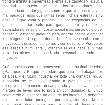
frontera infinita e impermeable entre sus zapatos y la sucia
realidad del suelo que pisan los trabajadores, ése
manchado de sudor y grasa sobre el que ven pasar la vida
mal pagados; esos que jamás serán ‘fichaje estrella’, sino
estrella fugaz vana y prescindible por exigencias de un
guion escrito tan solo para ganar dinero y donde el
trabajador no es sino un coste laboral más, jamás objeto del
beneficio, y blanco preferido para ahorrar gastos y ampliar
los márgenes. Un guion donde beneficio se escribe con b
mayúscula y despido, por correo y con desprecio. Porque es
esa asepsia humillante y ofensiva la que hace aún más
triste las tristes historias. Nada personal, tan solo son
negocios.
Qué hipócritas con sus brotes verdes, con su final de crisis
¿Para quién? Porque está claro que para los trabajadores
de Bosal y el futuro industrial de toda una comarca, no. Al
trabajador se le ha condenado a vivir en estado de
excepción permanente: desamparado y definitivamente al
margen de leyes que lo protejan con dignidad. El único
color verde que conoce no es el de los brotes que deberían
alfombrar su futuro protegidos por la ley, sino el de la hiel
que tragan diariamente para soportar el deprecio de