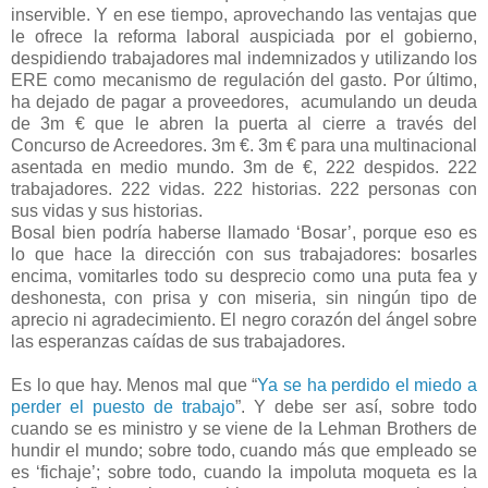
inservible. Y en ese tiempo, aprovechando las ventajas que
le ofrece la reforma laboral auspiciada por el gobierno,
despidiendo trabajadores mal indemnizados y utilizando los
ERE como mecanismo de regulación del gasto. Por último,
ha dejado de pagar a proveedores, acumulando un deuda
de 3m € que le abren la puerta al cierre a través del
Concurso de Acreedores. 3m €. 3m € para una multinacional
asentada en medio mundo. 3m de €, 222 despidos. 222
trabajadores. 222 vidas. 222 historias. 222 personas con
sus vidas y sus historias.
Bosal bien podría haberse llamado ‘Bosar’, porque eso es
lo que hace la dirección con sus trabajadores: bosarles
encima, vomitarles todo su desprecio como una puta fea y
deshonesta, con prisa y con miseria, sin ningún tipo de
aprecio ni agradecimiento. El negro corazón del ángel sobre
las esperanzas caídas de sus trabajadores.
Es lo que hay. Menos mal que “
Ya se ha perdido el miedo a
perder el puesto de trabajo
”. Y debe ser así, sobre todo
cuando se es ministro y se viene de la Lehman Brothers de
hundir el mundo; sobre todo, cuando más que empleado se
es ‘fichaje’; sobre todo, cuando la impoluta moqueta es la