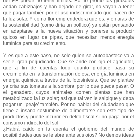
del PP puede no tener límites. Por lo pronto los girasoles
andan cabizbajos y han dejado de girar, no vayan a tener
que pagar también por el uso indiscriminado que hacen de
la luz solar. Y como flor emprendedora que es, y en aras de
la sostenibilidad (como diría un político) ya están pensando
en adaptarse a la nueva situación y ponerse a producir
quicos en lugar de pipas, que necesitan menos energía
lumínica para su crecimiento.
Y es que a este paso, no solo quien se autoabastece va a
ser el gran perjudicado. Que se ande con ojo el agricultor,
que a fin de cuentas todo cuanto produce basa su
crecimiento en la transformación de esa energía lumínica en
energía química a través de la fotosíntesis. Que se plantee
ya criar sus tomates a la sombra, por lo que pueda pasar. O
el ganadero, cuyos animales comen plantas que han
metabolizado la luz solar; así que tal vez le salpique y deba
pagar un ‘peaje’ también. Por no hablar del ciudadano que
tiene a insana costumbre de alimentarse con este tipo de
productos y puede incurrir en delito fiscal si no paga por el
consumo indirecto del sol.
¿Habrá caído en la cuenta el gobierno del mundo de
posibilidades que se le abre ante sus ojos? No demos ideas