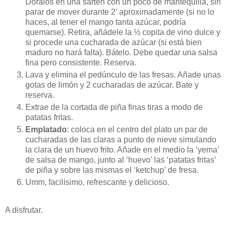
Dóralos en una sartén con un poco de mantequilla, sin
parar de mover durante 2’ aproximadamente (si no lo
haces, al tener el mango tanta azúcar, podría
quemarse). Retira, añádele la ½ copita de vino dulce y
si procede una cucharada de azúcar (si está bien
maduro no hará falta). Bátelo. Debe quedar una salsa
fina pero consistente. Reserva.
Lava y elimina el pedúnculo de las fresas. Añade unas
gotas de limón y 2 cucharadas de azúcar. Bate y
reserva.
Extrae de la cortada de piña finas tiras a modo de
patatas fritas.
Emplatado
: coloca en el centro del plato un par de
cucharadas de las claras a punto de nieve simulando
la clara de un huevo frito. Añade en el medio la ‘yema’
de salsa de mango, junto al ‘huevo’ las ‘patatas fritas’
de piña y sobre las mismas el ‘ketchup’ de fresa.
Umm, facilísimo, refrescante y delicioso.
A disfrutar.